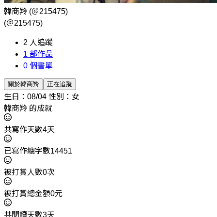
韓商羚
(＠215475)
(＠215475)
2
人追蹤
1
部作品
0
個書單
關於韓商羚
正在追蹤
生日：08/04
性別：女
韓商羚 的成就
共寫作天數4天
已寫作總字數14451
被打賞人數0次
被打賞總金額0元
共閱讀天數3天