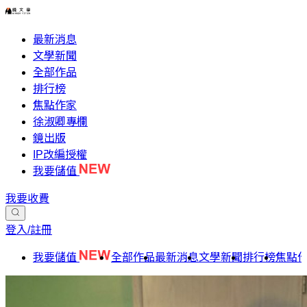
最新消息
文學新聞
全部作品
排行榜
焦點作家
徐淑卿專欄
鏡出版
IP改編授權
我要儲值
我要收費
登入/註冊
我要儲值
全部作品
最新消息
文學新聞
排行榜
焦點