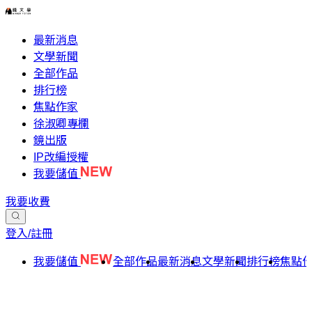
最新消息
文學新聞
全部作品
排行榜
焦點作家
徐淑卿專欄
鏡出版
IP改編授權
我要儲值
我要收費
登入/註冊
我要儲值
全部作品
最新消息
文學新聞
排行榜
焦點