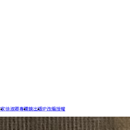
作家
徐淑卿專欄
鏡出版
IP改編授權