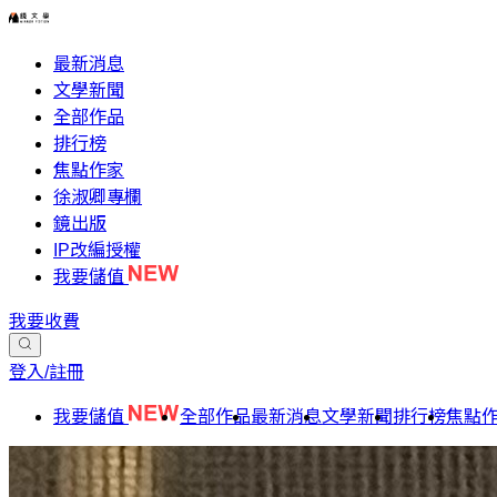
最新消息
文學新聞
全部作品
排行榜
焦點作家
徐淑卿專欄
鏡出版
IP改編授權
我要儲值
我要收費
登入/註冊
我要儲值
全部作品
最新消息
文學新聞
排行榜
焦點