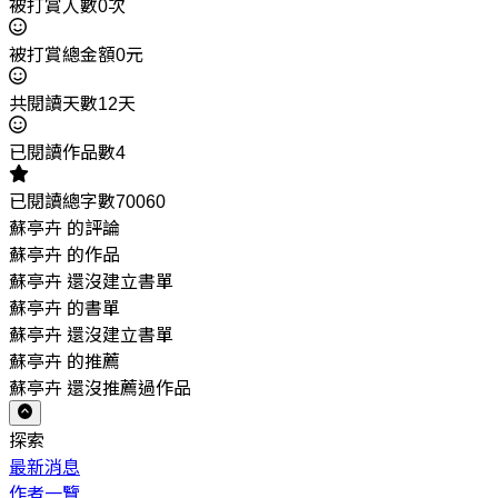
被打賞人數0次
被打賞總金額0元
共閱讀天數12天
已閱讀作品數4
已閱讀總字數70060
蘇亭卉 的評論
蘇亭卉 的作品
蘇亭卉 還沒建立書單
蘇亭卉 的書單
蘇亭卉 還沒建立書單
蘇亭卉 的推薦
蘇亭卉 還沒推薦過作品
探索
最新消息
作者一覽