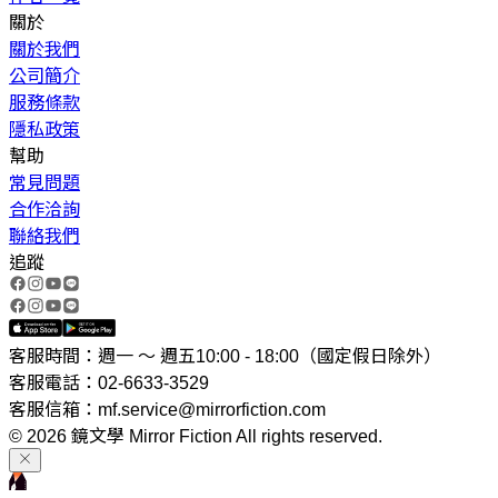
關於
關於我們
公司簡介
服務條款
隱私政策
幫助
常見問題
合作洽詢
聯絡我們
追蹤
客服時間：週一 ～ 週五10:00 - 18:00（國定假日除外）
客服電話：02-6633-3529
客服信箱：mf.service@mirrorfiction.com
© 2026 鏡文學 Mirror Fiction All rights reserved.