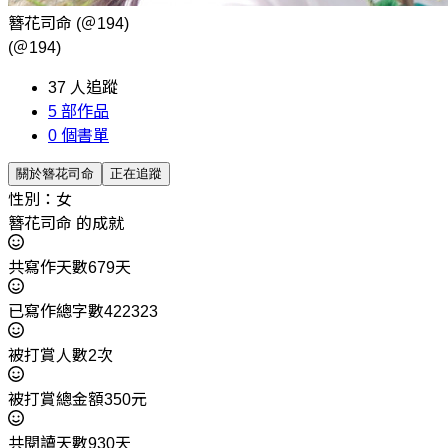
簪花司命
(＠194)
(＠194)
37
人追蹤
5
部作品
0
個書單
關於簪花司命
正在追蹤
性別：女
簪花司命 的成就
共寫作天數679天
已寫作總字數422323
被打賞人數2次
被打賞總金額350元
共閱讀天數930天