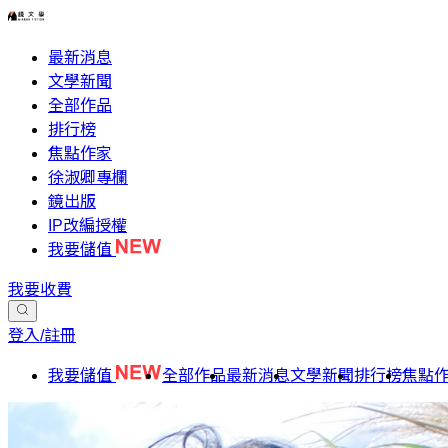
最新消息
文學新聞
全部作品
排行榜
焦點作家
徐淑卿專欄
鏡出版
IP改編授權
我要儲值
我要收費
登入/註冊
我要儲值
全部作品
最新消息
文學新聞
排行榜
焦點