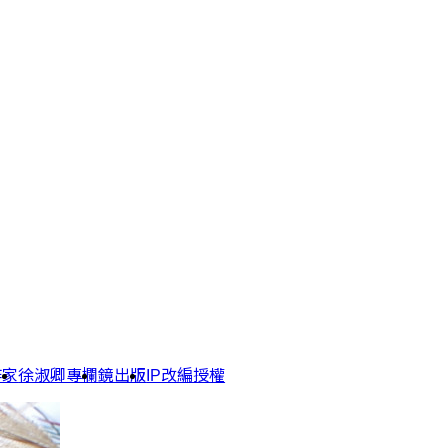
作家
徐淑卿專欄
鏡出版
IP改編授權