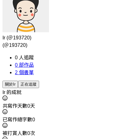
Ir
(＠193720)
(＠193720)
0
人追蹤
0
部作品
2
個書單
關於Ir
正在追蹤
Ir 的成就
共寫作天數0天
已寫作總字數0
被打賞人數0次