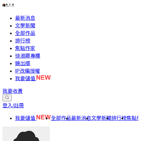
最新消息
文學新聞
全部作品
排行榜
焦點作家
徐淑卿專欄
鏡出版
IP改編授權
我要儲值
我要收費
登入/註冊
我要儲值
全部作品
最新消息
文學新聞
排行榜
焦點