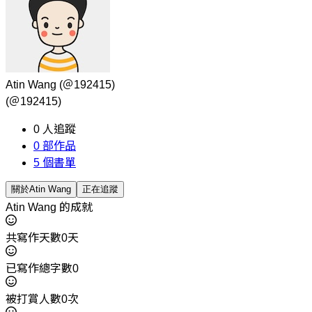
Atin Wang
(＠192415)
(＠192415)
0
人追蹤
0
部作品
5
個書單
關於Atin Wang
正在追蹤
Atin Wang 的成就
共寫作天數0天
已寫作總字數0
被打賞人數0次