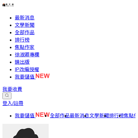
最新消息
文學新聞
全部作品
排行榜
焦點作家
徐淑卿專欄
鏡出版
IP改編授權
我要儲值
我要收費
登入/註冊
我要儲值
全部作品
最新消息
文學新聞
排行榜
焦點