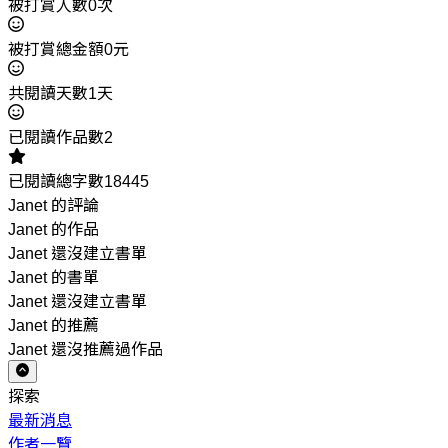
被打賞人數0次
被打賞總金額0元
共閱讀天數1天
已閱讀作品數2
已閱讀總字數18445
Janet 的評論
Janet 的作品
Janet 還沒建立書單
Janet 的書單
Janet 還沒建立書單
Janet 的推薦
Janet 還沒推薦過作品
探索
最新消息
作者一覽