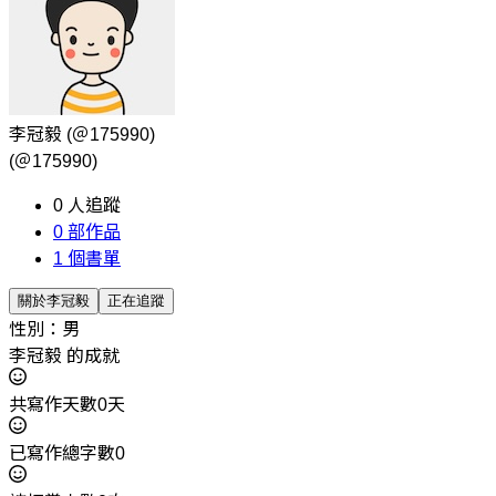
李冠毅
(＠175990)
(＠175990)
0
人追蹤
0
部作品
1
個書單
關於李冠毅
正在追蹤
性別：男
李冠毅 的成就
共寫作天數0天
已寫作總字數0