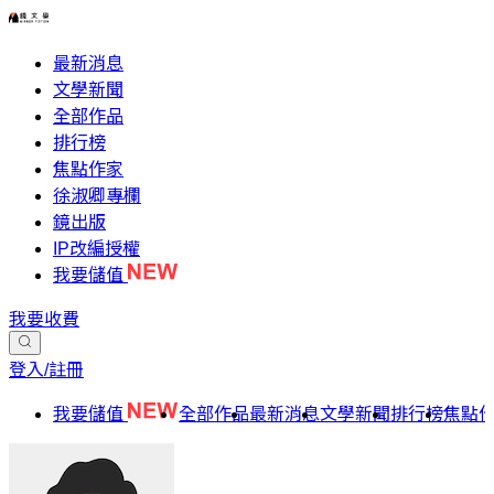
最新消息
文學新聞
全部作品
排行榜
焦點作家
徐淑卿專欄
鏡出版
IP改編授權
我要儲值
我要收費
登入/註冊
我要儲值
全部作品
最新消息
文學新聞
排行榜
焦點