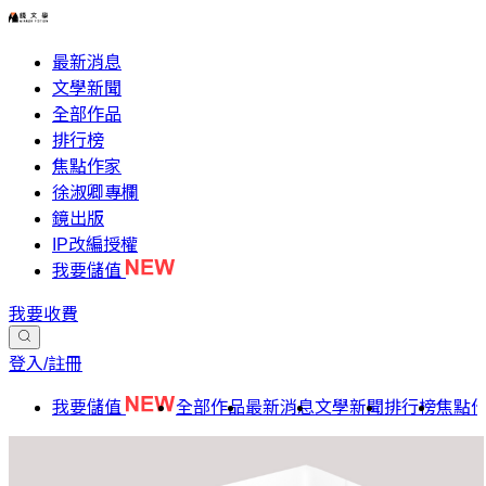
最新消息
文學新聞
全部作品
排行榜
焦點作家
徐淑卿專欄
鏡出版
IP改編授權
我要儲值
我要收費
登入/註冊
我要儲值
全部作品
最新消息
文學新聞
排行榜
焦點