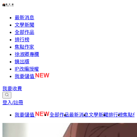
最新消息
文學新聞
全部作品
排行榜
焦點作家
徐淑卿專欄
鏡出版
IP改編授權
我要儲值
我要收費
登入/註冊
我要儲值
全部作品
最新消息
文學新聞
排行榜
焦點