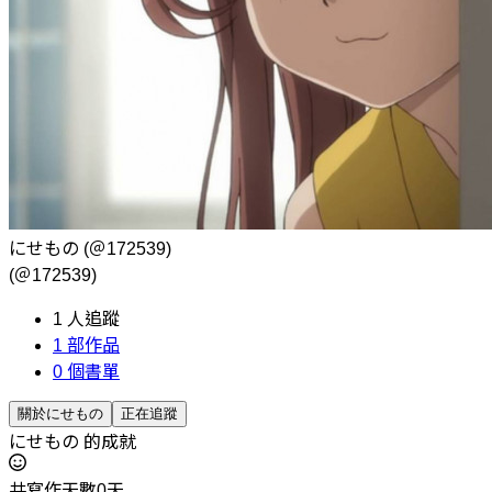
にせもの
(＠172539)
(＠172539)
1
人追蹤
1
部作品
0
個書單
關於にせもの
正在追蹤
にせもの 的成就
共寫作天數0天