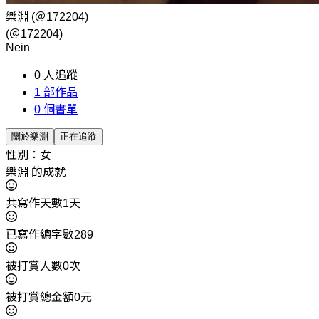
樂淵
(＠172204)
(＠172204)
Nein
0
人追蹤
1
部作品
0
個書單
關於樂淵
正在追蹤
性別：女
樂淵 的成就
共寫作天數1天
已寫作總字數289
被打賞人數0次
被打賞總金額0元