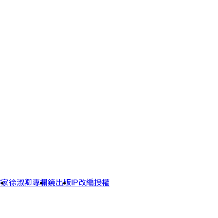
作家
徐淑卿專欄
鏡出版
IP改編授權