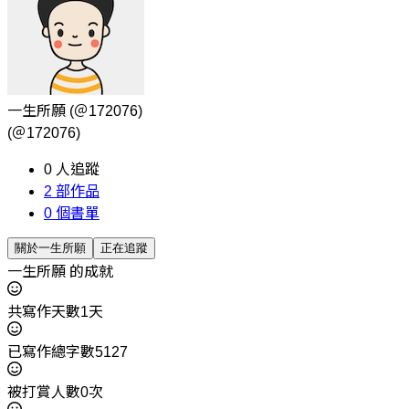
一生所願
(＠172076)
(＠172076)
0
人追蹤
2
部作品
0
個書單
關於一生所願
正在追蹤
一生所願 的成就
共寫作天數1天
已寫作總字數5127
被打賞人數0次