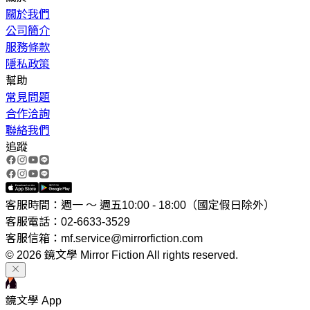
關於我們
公司簡介
服務條款
隱私政策
幫助
常見問題
合作洽詢
聯絡我們
追蹤
客服時間：週一 ～ 週五10:00 - 18:00（國定假日除外）
客服電話：02-6633-3529
客服信箱：mf.service@mirrorfiction.com
© 2026 鏡文學 Mirror Fiction All rights reserved.
鏡文學 App