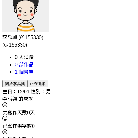
李禹興
(＠155330)
(＠155330)
0
人追蹤
0
部作品
1
個書單
關於李禹興
正在追蹤
生日：12/01
性別：男
李禹興 的成就
共寫作天數0天
已寫作總字數0