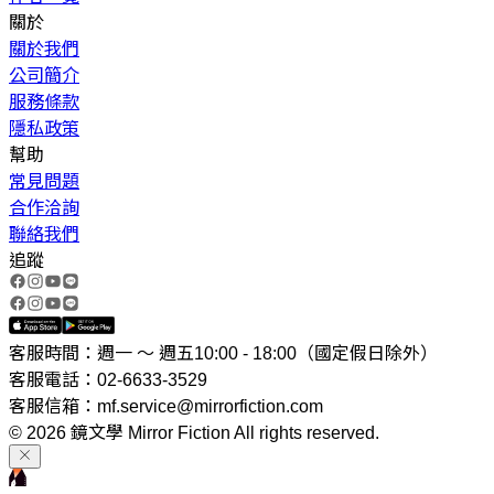
關於
關於我們
公司簡介
服務條款
隱私政策
幫助
常見問題
合作洽詢
聯絡我們
追蹤
客服時間：週一 ～ 週五10:00 - 18:00（國定假日除外）
客服電話：02-6633-3529
客服信箱：mf.service@mirrorfiction.com
© 2026 鏡文學 Mirror Fiction All rights reserved.