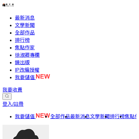
最新消息
文學新聞
全部作品
排行榜
焦點作家
徐淑卿專欄
鏡出版
IP改編授權
我要儲值
我要收費
登入/註冊
我要儲值
全部作品
最新消息
文學新聞
排行榜
焦點