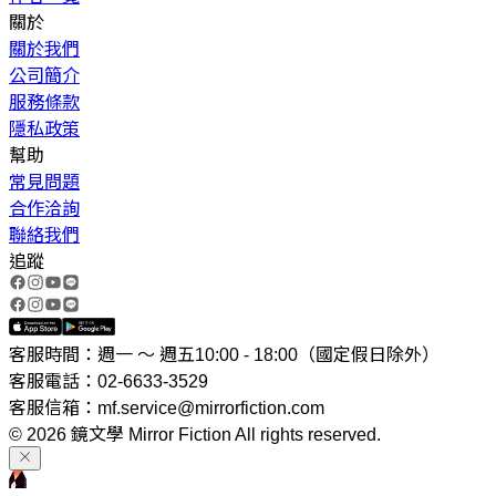
關於
關於我們
公司簡介
服務條款
隱私政策
幫助
常見問題
合作洽詢
聯絡我們
追蹤
客服時間：週一 ～ 週五10:00 - 18:00（國定假日除外）
客服電話：02-6633-3529
客服信箱：mf.service@mirrorfiction.com
© 2026 鏡文學 Mirror Fiction All rights reserved.