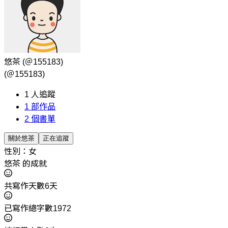
悠茶
(＠155183)
(＠155183)
1
人追蹤
1
部作品
2
個書單
關於悠茶
正在追蹤
性別：女
悠茶 的成就
共寫作天數6天
已寫作總字數1972