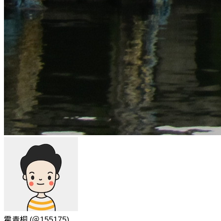
霍青桐
(＠155175)