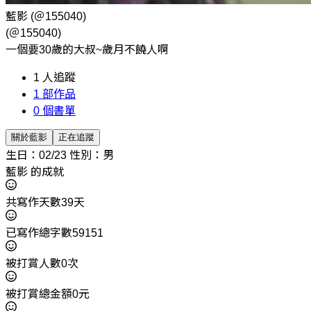
藍影
(＠155040)
(＠155040)
一個要30歲的大叔~歲月不饒人啊
1
人追蹤
1
部作品
0
個書單
關於藍影
正在追蹤
生日：02/23
性別：男
藍影 的成就
共寫作天數39天
已寫作總字數59151
被打賞人數0次
被打賞總金額0元