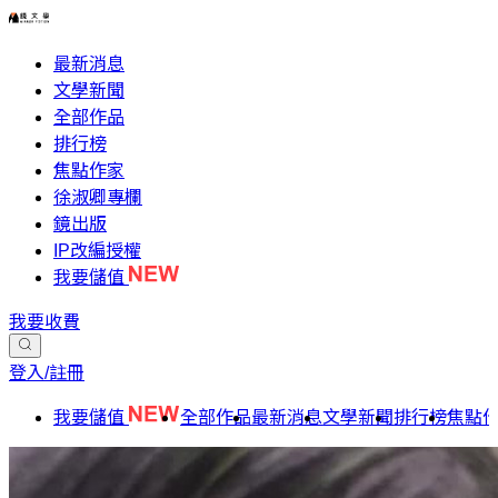
最新消息
文學新聞
全部作品
排行榜
焦點作家
徐淑卿專欄
鏡出版
IP改編授權
我要儲值
我要收費
登入/註冊
我要儲值
全部作品
最新消息
文學新聞
排行榜
焦點