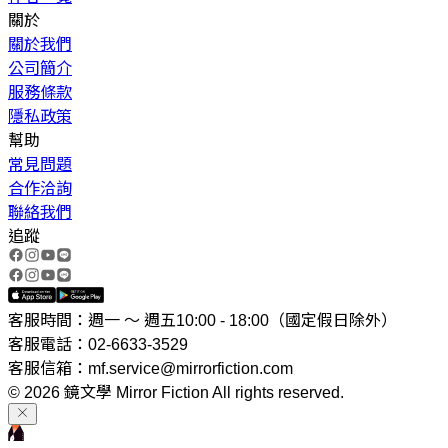
關於
關於我們
公司簡介
服務條款
隱私政策
幫助
常見問題
合作洽詢
聯絡我們
追蹤
客服時間：週一 ～ 週五10:00 - 18:00（國定假日除外）
客服電話：02-6633-3529
客服信箱：mf.service@mirrorfiction.com
© 2026 鏡文學 Mirror Fiction All rights reserved.