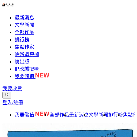
最新消息
文學新聞
全部作品
排行榜
焦點作家
徐淑卿專欄
鏡出版
IP改編授權
我要儲值
我要收費
登入/註冊
我要儲值
全部作品
最新消息
文學新聞
排行榜
焦點