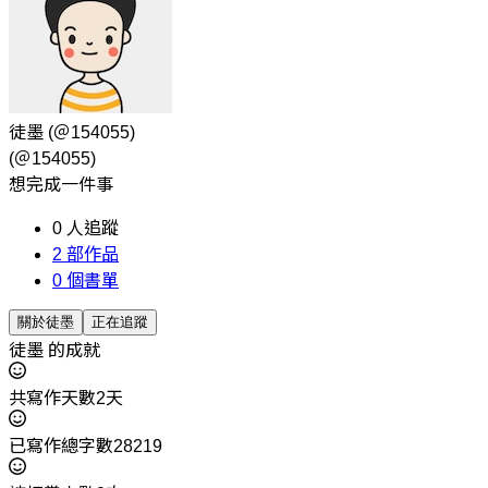
徒墨
(＠154055)
(＠154055)
想完成一件事
0
人追蹤
2
部作品
0
個書單
關於徒墨
正在追蹤
徒墨 的成就
共寫作天數2天
已寫作總字數28219