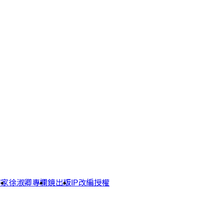
作家
徐淑卿專欄
鏡出版
IP改編授權