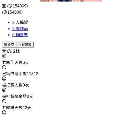
空
(＠154009)
(＠154009)
2
人追蹤
2
部作品
0
個書單
關於空
正在追蹤
空 的成就
共寫作天數6天
已寫作總字數11812
被打賞人數0次
被打賞總金額0元
共閱讀天數12天