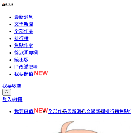
最新消息
文學新聞
全部作品
排行榜
焦點作家
徐淑卿專欄
鏡出版
IP改編授權
我要儲值
我要收費
登入/註冊
我要儲值
全部作品
最新消息
文學新聞
排行榜
焦點