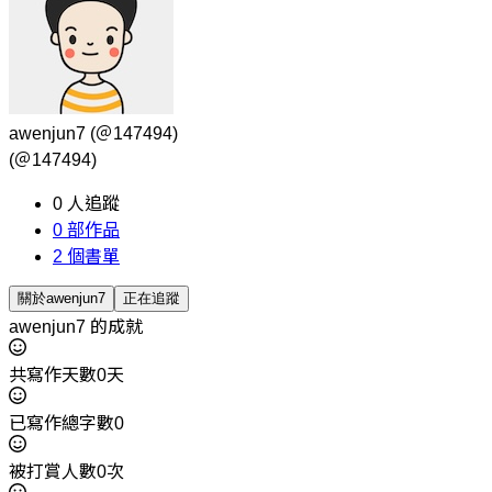
awenjun7
(＠147494)
(＠147494)
0
人追蹤
0
部作品
2
個書單
關於awenjun7
正在追蹤
awenjun7 的成就
共寫作天數0天
已寫作總字數0
被打賞人數0次