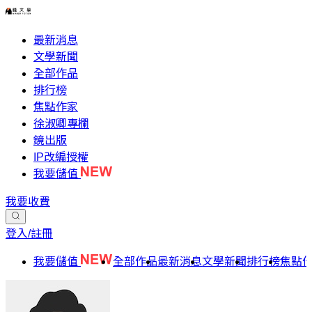
最新消息
文學新聞
全部作品
排行榜
焦點作家
徐淑卿專欄
鏡出版
IP改編授權
我要儲值
我要收費
登入/註冊
我要儲值
全部作品
最新消息
文學新聞
排行榜
焦點