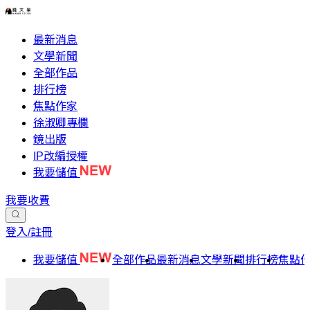
最新消息
文學新聞
全部作品
排行榜
焦點作家
徐淑卿專欄
鏡出版
IP改編授權
我要儲值
我要收費
登入/註冊
我要儲值
全部作品
最新消息
文學新聞
排行榜
焦點