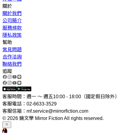
關於
關於我們
公司簡介
服務條款
隱私政策
幫助
常見問題
合作洽詢
聯絡我們
追蹤
客服時間：週一 ～ 週五10:00 - 18:00（國定假日除外）
客服電話：02-6633-3529
客服信箱：mf.service@mirrorfiction.com
© 2026 鏡文學 Mirror Fiction All rights reserved.