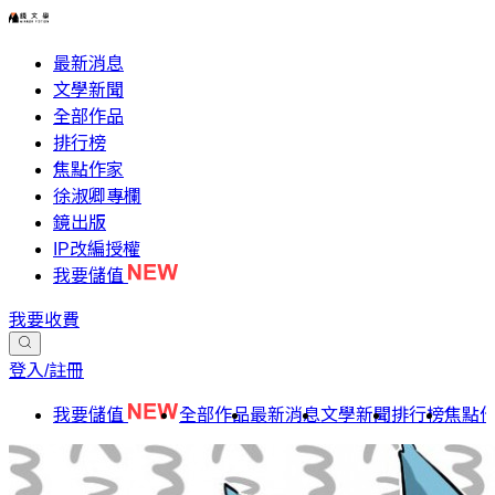
最新消息
文學新聞
全部作品
排行榜
焦點作家
徐淑卿專欄
鏡出版
IP改編授權
我要儲值
我要收費
登入/註冊
我要儲值
全部作品
最新消息
文學新聞
排行榜
焦點