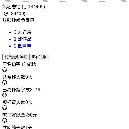
無名魚宅
(＠134409)
(＠134409)
默默地啃魚尾巴
0
人追蹤
1
部作品
0
個書單
關於無名魚宅
正在追蹤
無名魚宅 的成就
共寫作天數0天
已寫作總字數3148
被打賞人數0次
被打賞總金額0元
共閱讀天數7天