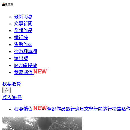
最新消息
文學新聞
全部作品
排行榜
焦點作家
徐淑卿專欄
鏡出版
IP改編授權
我要儲值
我要收費
登入/註冊
我要儲值
全部作品
最新消息
文學新聞
排行榜
焦點