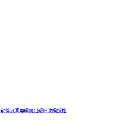
作家
徐淑卿專欄
鏡出版
IP改編授權