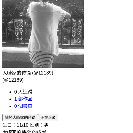
大崎家的侍從
(＠12189)
(＠12189)
0
人追蹤
1
部作品
0
個書單
關於大崎家的侍從
正在追蹤
生日：11/10
性別：男
大崎家的侍從 的成就