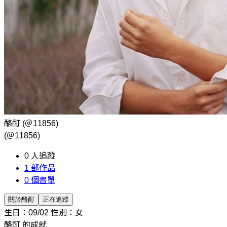
酪酊
(＠11856)
(＠11856)
0
人追蹤
1
部作品
0
個書單
關於酪酊
正在追蹤
生日：09/02
性別：女
酪酊 的成就