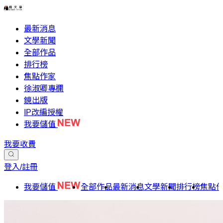
最新消息
文學新聞
全部作品
排行榜
焦點作家
徐淑卿專欄
鏡出版
IP改編授權
我要儲值
我要收費
登入/註冊
我要儲值
全部作品
最新消息
文學新聞
排行榜
焦點