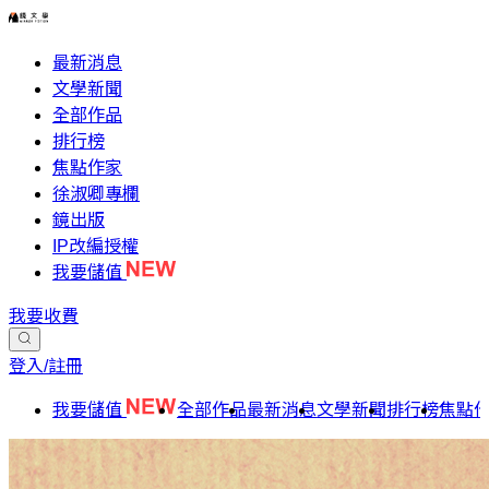
最新消息
文學新聞
全部作品
排行榜
焦點作家
徐淑卿專欄
鏡出版
IP改編授權
我要儲值
我要收費
登入/註冊
我要儲值
全部作品
最新消息
文學新聞
排行榜
焦點