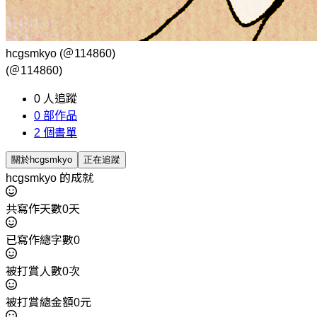
hcgsmkyo
(＠114860)
(＠114860)
0
人追蹤
0
部作品
2
個書單
關於hcgsmkyo
正在追蹤
hcgsmkyo 的成就
共寫作天數0天
已寫作總字數0
被打賞人數0次
被打賞總金額0元