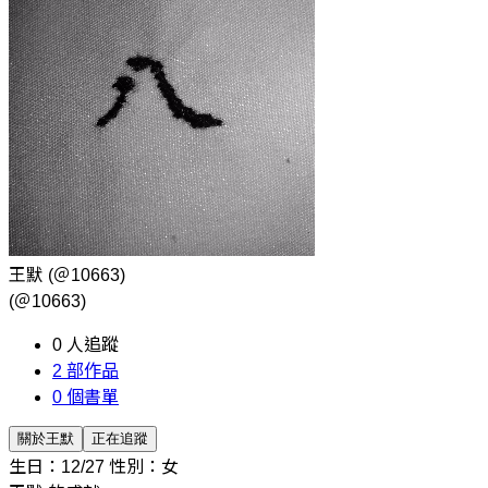
王默
(＠10663)
(＠10663)
0
人追蹤
2
部作品
0
個書單
關於王默
正在追蹤
生日：12/27
性別：女