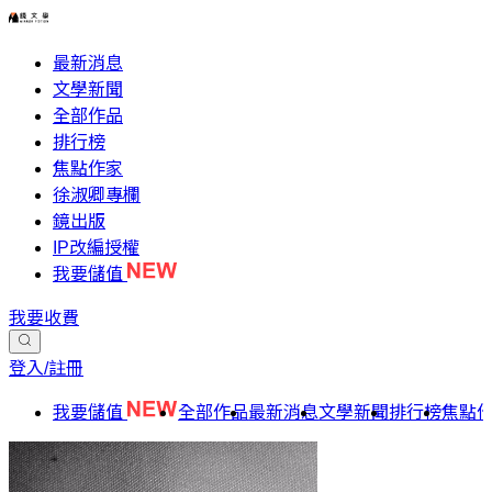
最新消息
文學新聞
全部作品
排行榜
焦點作家
徐淑卿專欄
鏡出版
IP改編授權
我要儲值
我要收費
登入/註冊
我要儲值
全部作品
最新消息
文學新聞
排行榜
焦點