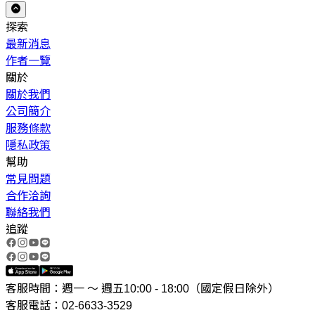
探索
最新消息
作者一覽
關於
關於我們
公司簡介
服務條款
隱私政策
幫助
常見問題
合作洽詢
聯絡我們
追蹤
客服時間：週一 ～ 週五10:00 - 18:00（國定假日除外）
客服電話：02-6633-3529