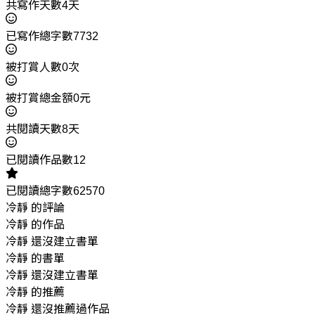
共寫作天數4天
已寫作總字數7732
被打賞人數0次
被打賞總金額0元
共閱讀天數8天
已閱讀作品數12
已閱讀總字數62570
冷靜 的評論
冷靜 的作品
冷靜 還沒建立書單
冷靜 的書單
冷靜 還沒建立書單
冷靜 的推薦
冷靜 還沒推薦過作品