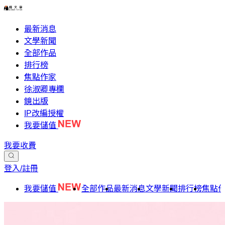
最新消息
文學新聞
全部作品
排行榜
焦點作家
徐淑卿專欄
鏡出版
IP改編授權
我要儲值
我要收費
登入/註冊
我要儲值
全部作品
最新消息
文學新聞
排行榜
焦點