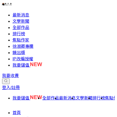
最新消息
文學新聞
全部作品
排行榜
焦點作家
徐淑卿專欄
鏡出版
IP改編授權
我要儲值
我要收費
登入/註冊
我要儲值
全部作品
最新消息
文學新聞
排行榜
焦點
首頁