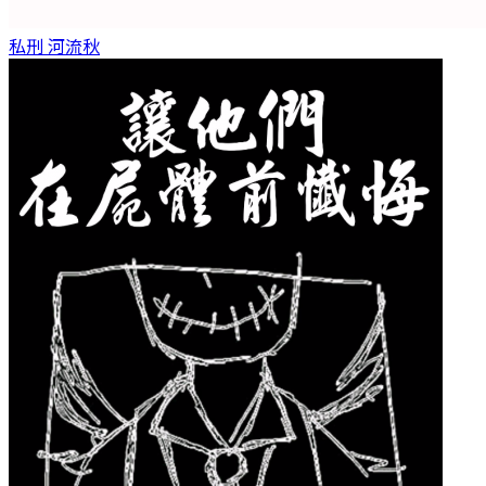
私刑
河流秋