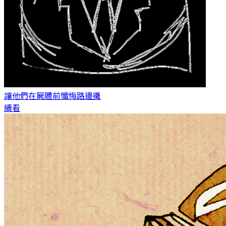
讓他們在屍體前懺悔
路邊攤
續看