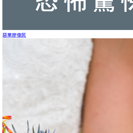
惡業
廖偉民