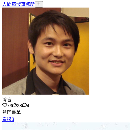
人間蒸發事務所
冷言
73
28
4
熱門書單
看過3