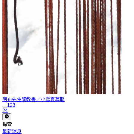
阿布先生調教書／小雪
夏慕聰
1
2
3
24
探索
最新消息