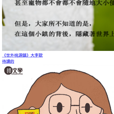
《世外桃源鎮》
大李歐
待讀的