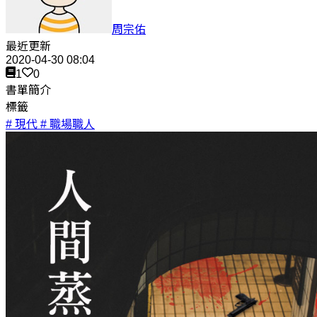
周宗佑
最近更新
2020-04-30 08:04
1
0
書單簡介
標籤
# 現代
# 職場職人