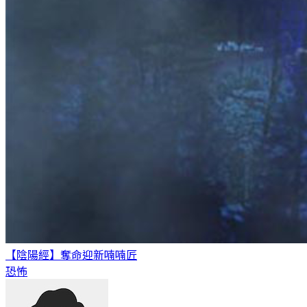
【陰陽經】奪命迎新
喃喃匠
恐怖