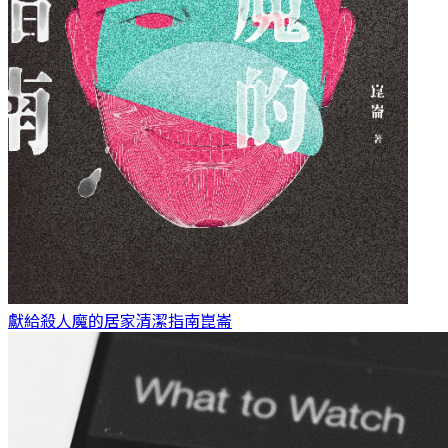
獻給殺人魔的居家清潔指南
崑崙