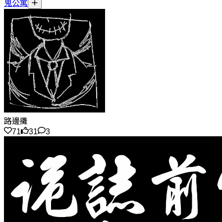
鬼公寓
路邊攤
71
31
3