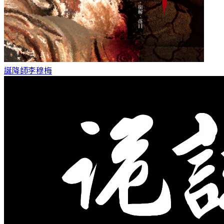
誕降師
李穆梅