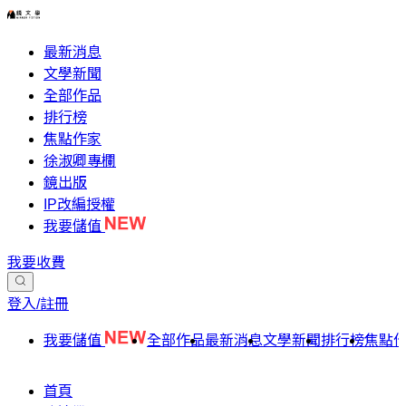
最新消息
文學新聞
全部作品
排行榜
焦點作家
徐淑卿專欄
鏡出版
IP改編授權
我要儲值
我要收費
登入/註冊
我要儲值
全部作品
最新消息
文學新聞
排行榜
焦點
首頁