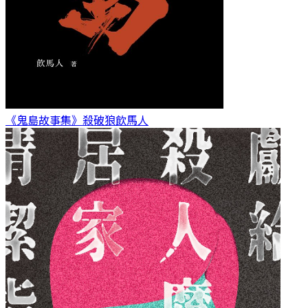
《鬼島故事集》殺破狼
飲馬人