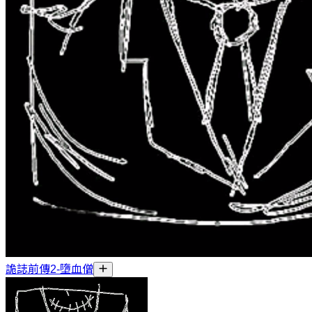
詭誌前傳2-墮血僧