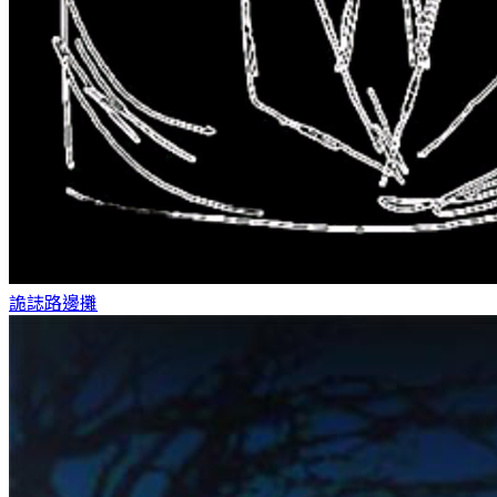
詭誌
路邊攤