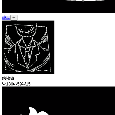
詭誌
路邊攤
186
59
15