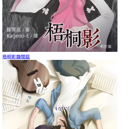
梧桐影
馥閒庭