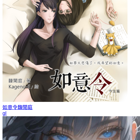
如意令
馥閒庭
gl