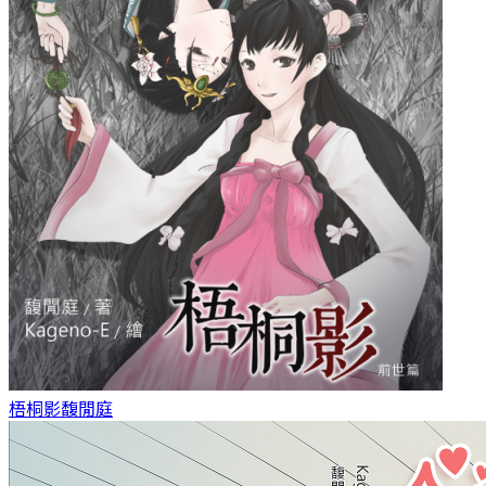
梧桐影
馥閒庭