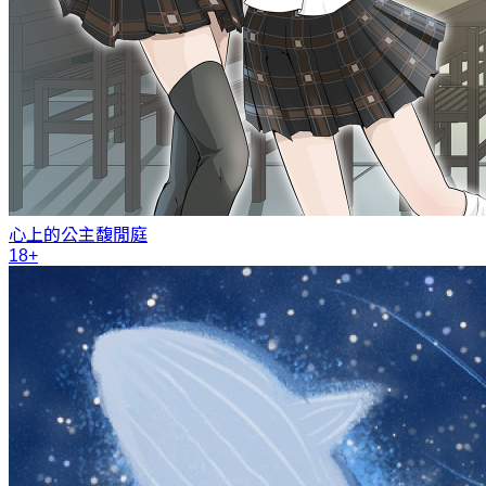
心上的公主
馥閒庭
18+