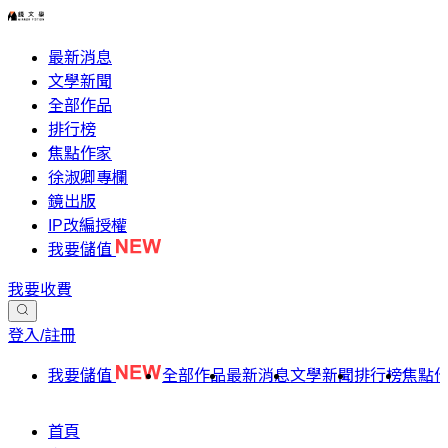
最新消息
文學新聞
全部作品
排行榜
焦點作家
徐淑卿專欄
鏡出版
IP改編授權
我要儲值
我要收費
登入/註冊
我要儲值
全部作品
最新消息
文學新聞
排行榜
焦點
首頁