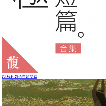
GL極短篇合集
馥閒庭