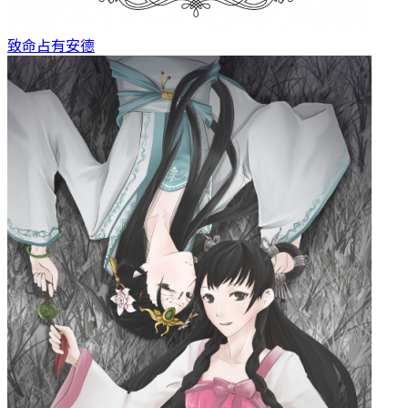
致命占有
安德