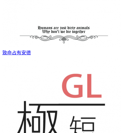
致命占有
安德