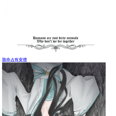
致命占有
安德