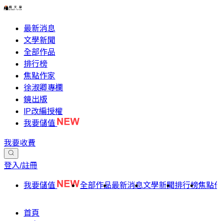
最新消息
文學新聞
全部作品
排行榜
焦點作家
徐淑卿專欄
鏡出版
IP改編授權
我要儲值
我要收費
登入/註冊
我要儲值
全部作品
最新消息
文學新聞
排行榜
焦點
首頁