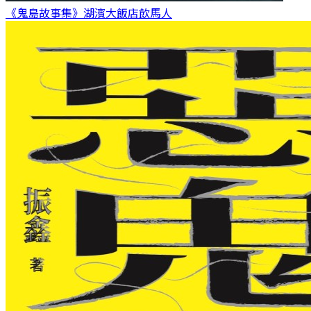
《鬼島故事集》湖濱大飯店
飲馬人