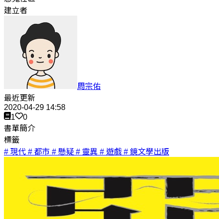
建立者
周宗佑
最近更新
2020-04-29 14:58
1
0
書單簡介
標籤
# 現代
# 都市
# 懸疑
# 靈異
# 遊戲
# 鏡文學出版