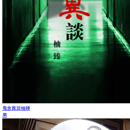
鬼舍異談
柚臻
男