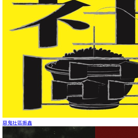
惡鬼社區
振鑫