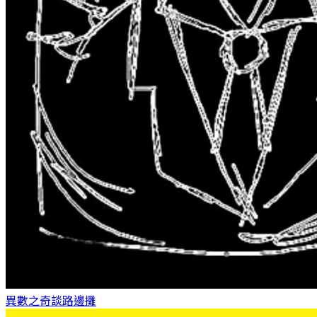
異數之奇談
路邊攤