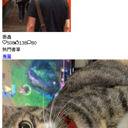
振鑫
508
138
80
熱門書單
專屬