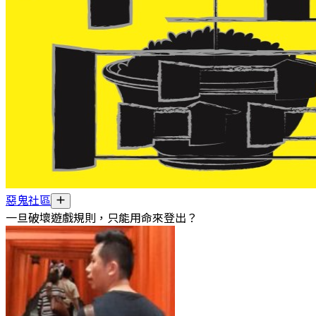
惡鬼社區
一旦破壞遊戲規則，只能用命來登出？