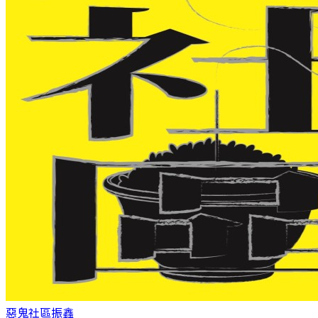
惡鬼社區
振鑫