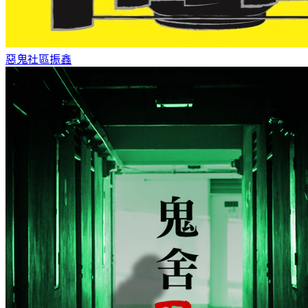
惡鬼社區
振鑫