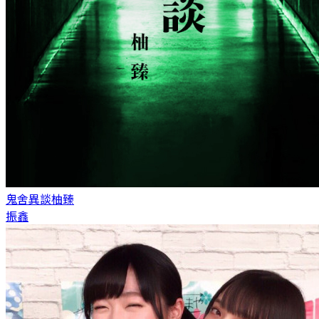
鬼舍異談
柚臻
振鑫