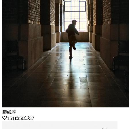
膠紙座
151
50
37