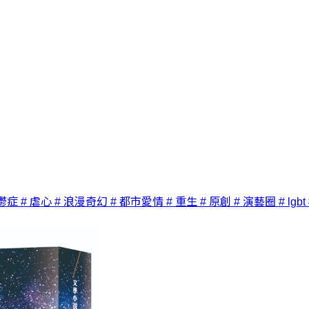
鬱症
# 虐心
# 浪漫奇幻
# 都市愛情
# 重生
# 原創
# 演藝圈
# lgbt