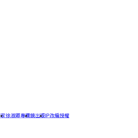
作家
徐淑卿專欄
鏡出版
IP改編授權