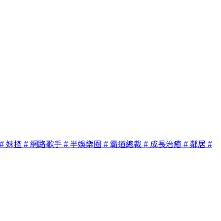
# 妹控
# 網路歌手
# 半娛樂圈
# 霸道總裁
# 成長治癒
# 鄰居
#