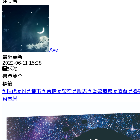
建立者
Ave
最近更新
2022-06-11 15:28
5
0
書單簡介
標籤
# 現代
# bl
# 都市
# 言情
# 架空
# 勵志
# 溫馨療癒
# 喜劇
# 憂
肖查某