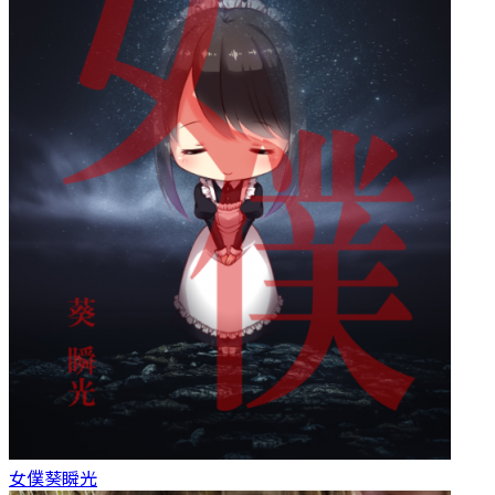
女僕
葵瞬光