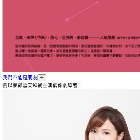
我們不能是朋友
劉以豪郭雪芙領銜主演偶像劇原著！