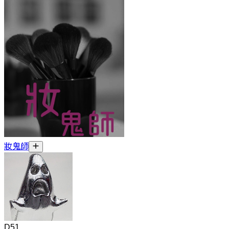
妝鬼師
D51