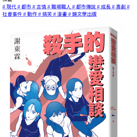
# 現代
# 都市
# 言情
# 職場職人
# 都市傳說
# 成長
# 喜劇
#
社會事件
# 動作
# 搞笑
# 漫畫
# 鏡文學出版