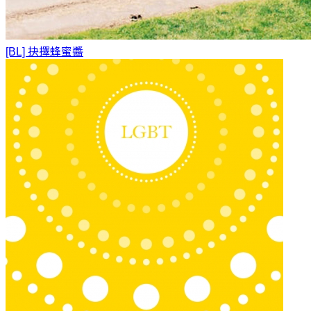
[BL] 抉擇
蜂蜜醬