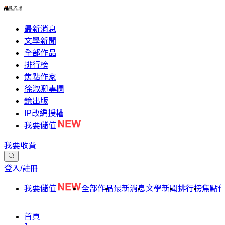
最新消息
文學新聞
全部作品
排行榜
焦點作家
徐淑卿專欄
鏡出版
IP改編授權
我要儲值
我要收費
登入/註冊
我要儲值
全部作品
最新消息
文學新聞
排行榜
焦點
首頁