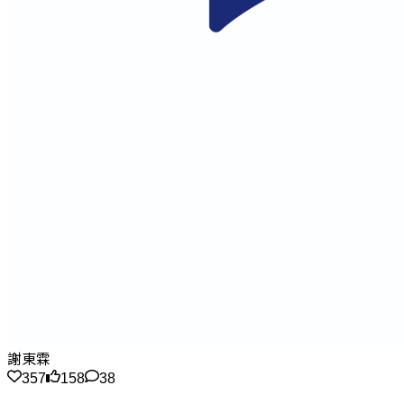
謝東霖
357
158
38