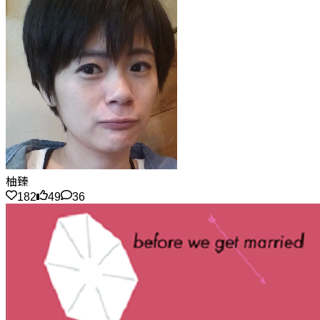
柚臻
182
49
36