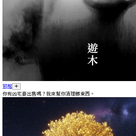
邪棺
你有凶宅要出售嗎？我來幫你清理髒東西。