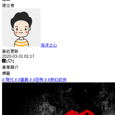
建立者
海洋之心
最近更新
2020-03-31 01:17
1
1
書單簡介
標籤
# 現代
# #靈異
# #恐怖
# #奇幻武俠