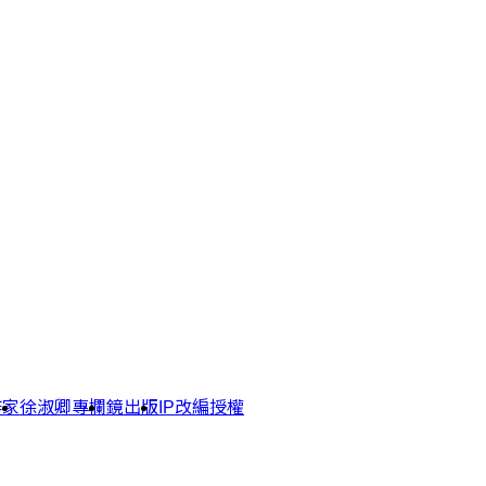
作家
徐淑卿專欄
鏡出版
IP改編授權