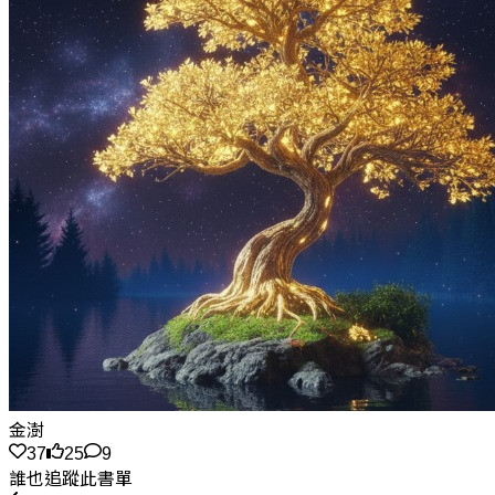
金澍
37
25
9
誰也追蹤此書單