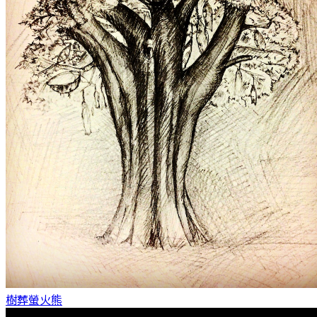
樹葬
螢火熊