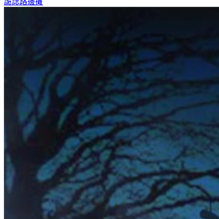
詭誌
路邊攤