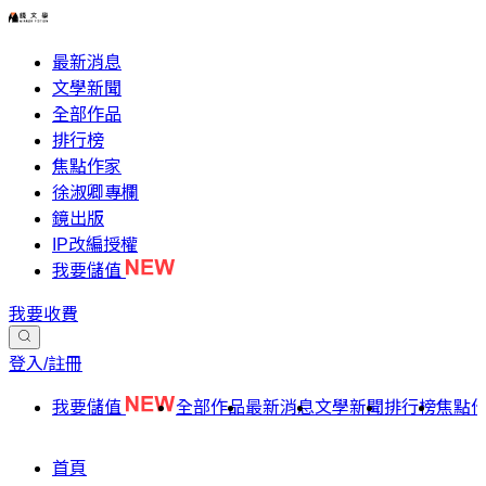
最新消息
文學新聞
全部作品
排行榜
焦點作家
徐淑卿專欄
鏡出版
IP改編授權
我要儲值
我要收費
登入/註冊
我要儲值
全部作品
最新消息
文學新聞
排行榜
焦點
首頁