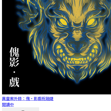
異靈案外錄：傀‧影戲
祝融婕
閱讀中