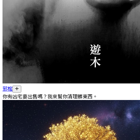
邪棺
你有凶宅要出售嗎？我來幫你清理髒東西。