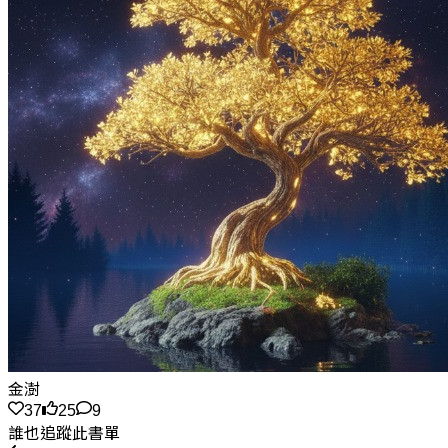
金澍
37
25
9
誰也追蹤此書單