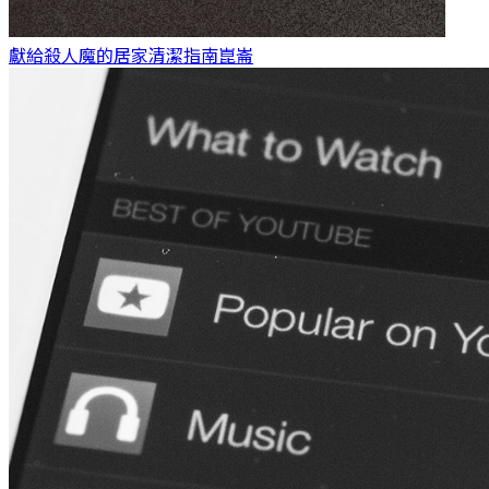
獻給殺人魔的居家清潔指南
崑崙