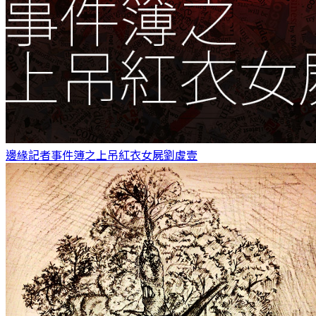
邊緣記者事件簿之上吊紅衣女屍
劉虛壹