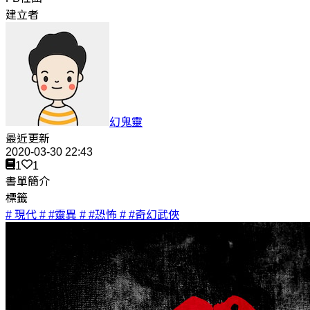
建立者
幻鬼靈
最近更新
2020-03-30 22:43
1
1
書單簡介
標籤
# 現代
# #靈異
# #恐怖
# #奇幻武俠