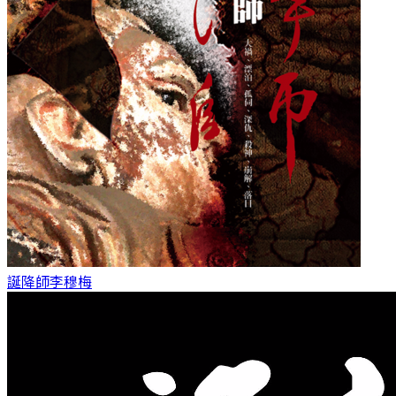
誕降師
李穆梅