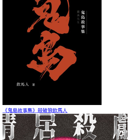
《鬼島故事集》殺破狼
飲馬人