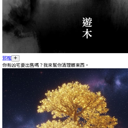
邪棺
你有凶宅要出售嗎？我來幫你清理髒東西。