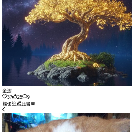
金澍
37
25
9
誰也追蹤此書單