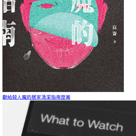
獻給殺人魔的居家清潔指南
崑崙