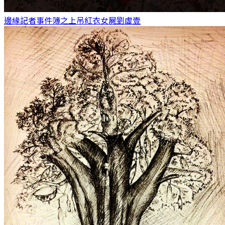
邊緣記者事件簿之上吊紅衣女屍
劉虛壹