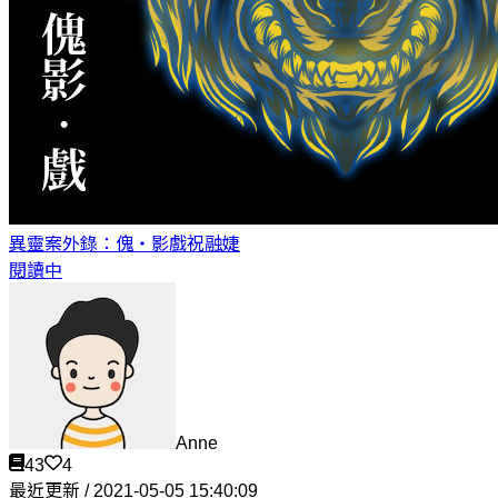
異靈案外錄：傀‧影戲
祝融婕
閱讀中
Anne
43
4
最近更新 / 2021-05-05 15:40:09