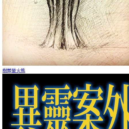
樹葬
螢火熊