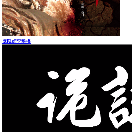
誕降師
李穆梅