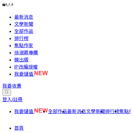
最新消息
文學新聞
全部作品
排行榜
焦點作家
徐淑卿專欄
鏡出版
IP改編授權
我要儲值
我要收費
登入/註冊
我要儲值
全部作品
最新消息
文學新聞
排行榜
焦點
首頁