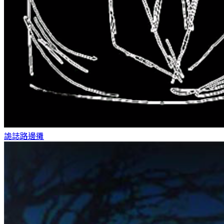
詭誌
路邊攤