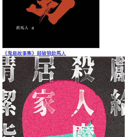
《鬼島故事集》殺破狼
飲馬人