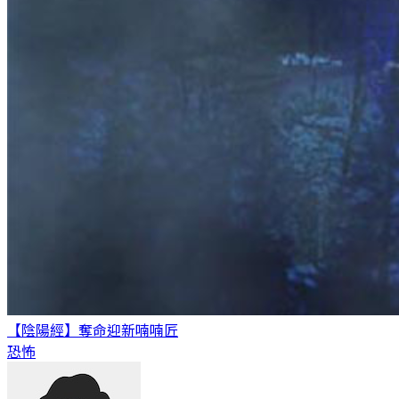
【陰陽經】奪命迎新
喃喃匠
恐怖