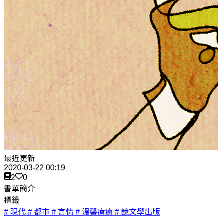
最近更新
2020-03-22 00:19
2
0
書單簡介
標籤
# 現代
# 都市
# 言情
# 溫馨療癒
# 鏡文學出版