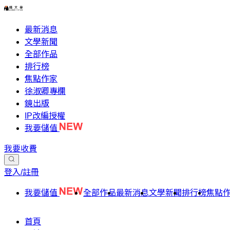
最新消息
文學新聞
全部作品
排行榜
焦點作家
徐淑卿專欄
鏡出版
IP改編授權
我要儲值
我要收費
登入/註冊
我要儲值
全部作品
最新消息
文學新聞
排行榜
焦點
首頁