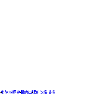
作家
徐淑卿專欄
鏡出版
IP改編授權