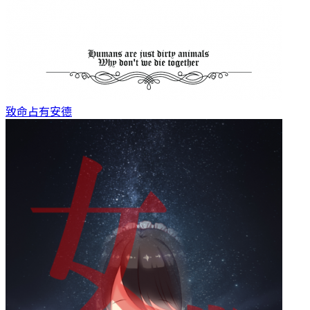
致命占有
安德