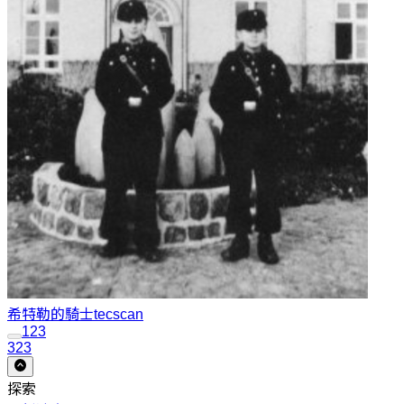
希特勒的騎士
tecscan
1
2
3
323
探索