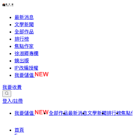
最新消息
文學新聞
全部作品
排行榜
焦點作家
徐淑卿專欄
鏡出版
IP改編授權
我要儲值
我要收費
登入/註冊
我要儲值
全部作品
最新消息
文學新聞
排行榜
焦點
首頁