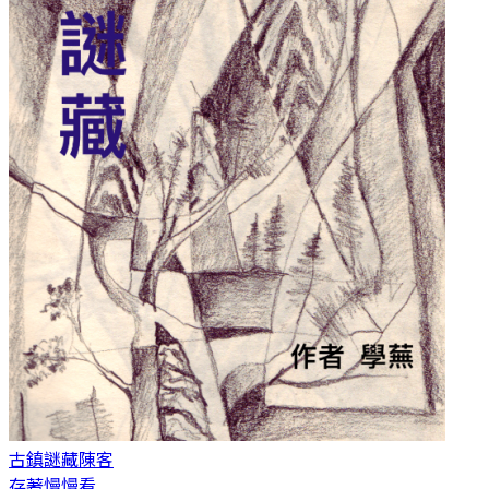
古鎮謎藏
陳客
存著慢慢看