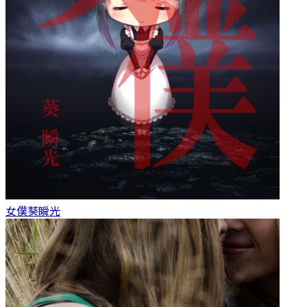
女僕
葵瞬光