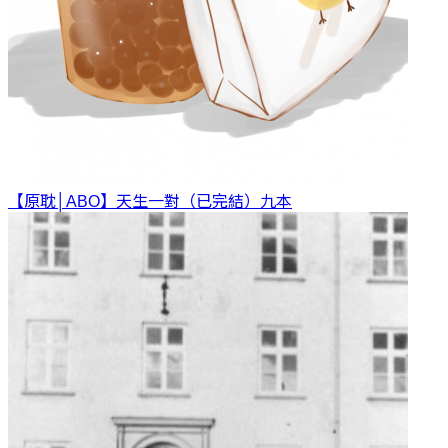
【原耽│ABO】天生一對（已完結）
九本