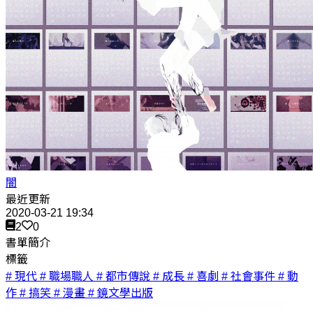
闇
最近更新
2020-03-21 19:34
2
0
書單簡介
標籤
# 現代
# 職場職人
# 都市傳說
# 成長
# 喜劇
# 社會事件
# 動
作
# 搞笑
# 漫畫
# 鏡文學出版