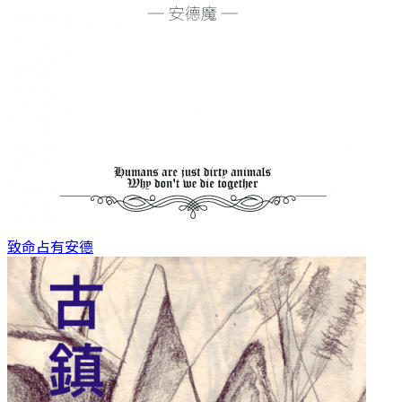
致命占有
安德