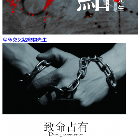
奪命交叉點
寵物先生