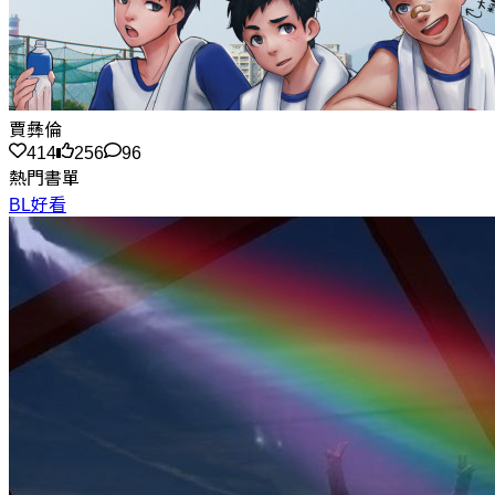
賈彝倫
414
256
96
熱門書單
BL好看