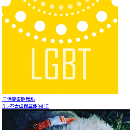
三個警察
跳舞貓
BL-不太虐還算甜的HE