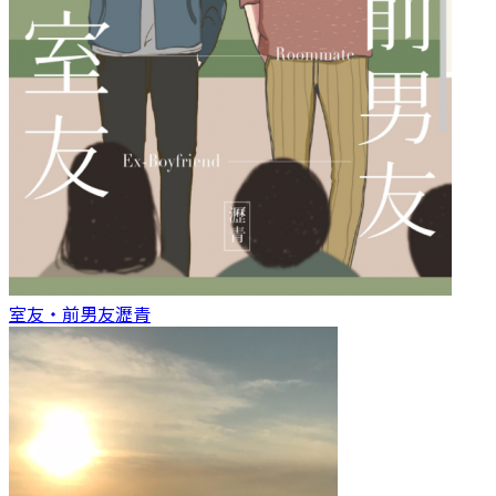
室友‧前男友
瀝青