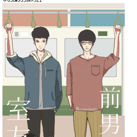
656
359
521