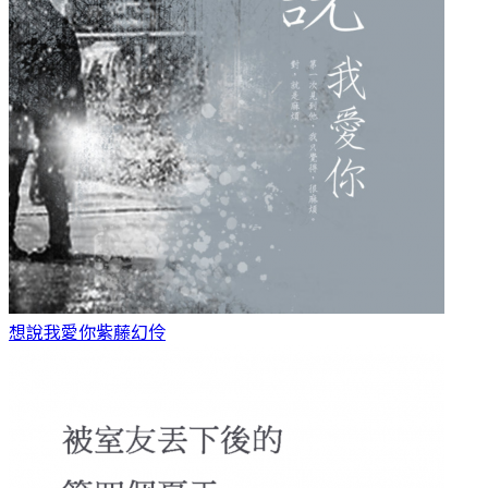
想說我愛你
紫藤幻伶