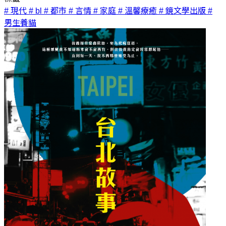
# 現代
# bl
# 都市
# 言情
# 家庭
# 溫馨療癒
# 鏡文學出版
#
男生養貓