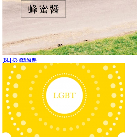
[BL] 抉擇
蜂蜜醬