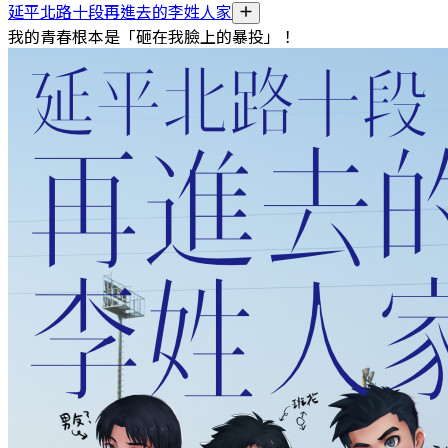
延平北路十段再進去的李姓人家
我的青春根本是「砸在我臉上的暴投」！