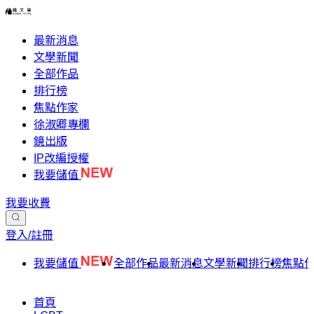
最新消息
文學新聞
全部作品
排行榜
焦點作家
徐淑卿專欄
鏡出版
IP改編授權
我要儲值
我要收費
登入/註冊
我要儲值
全部作品
最新消息
文學新聞
排行榜
焦點
首頁