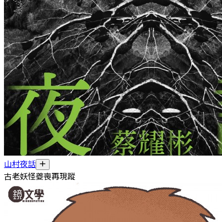
山村夜話
古老妖怪夔喪再現蹤