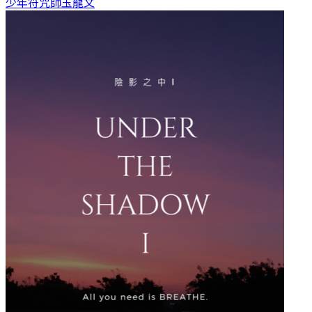
少年符咒師
玉龍文