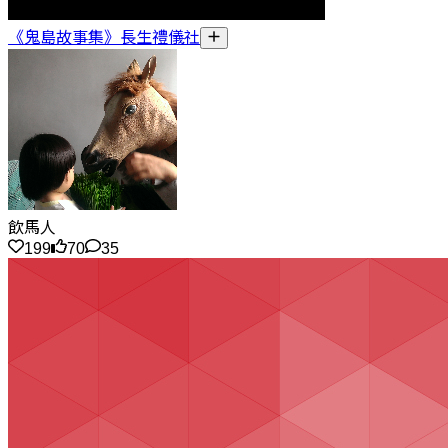
《鬼島故事集》長生禮儀社
飲馬人
199
70
35