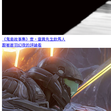
《鬼島故事集》壹・靈異先生
飲馬人
跟著蒼羽幻夜的評論看