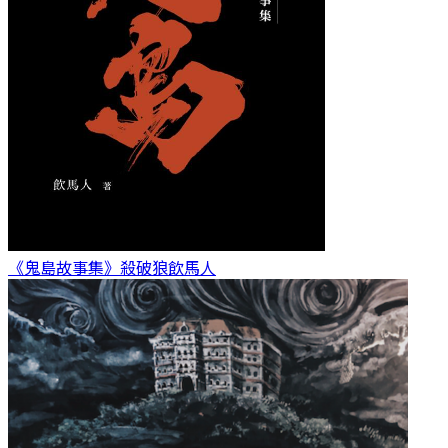
《鬼島故事集》殺破狼
飲馬人