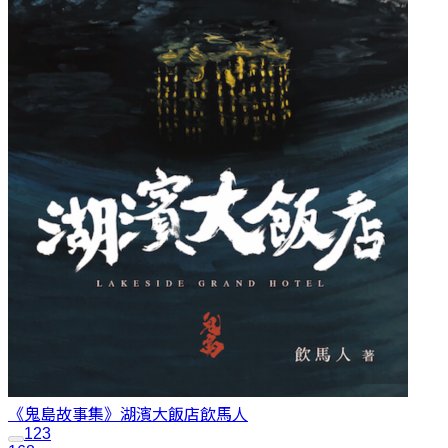
《鬼島故事集》湖濱大飯店
飲馬人
1
2
3