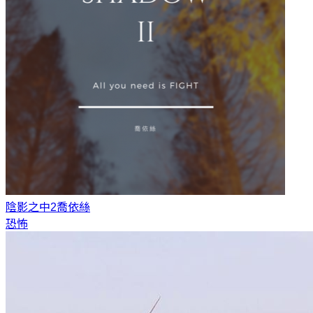
陰影之中2
喬依絲
恐怖