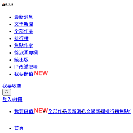
最新消息
文學新聞
全部作品
排行榜
焦點作家
徐淑卿專欄
鏡出版
IP改編授權
我要儲值
我要收費
登入/註冊
我要儲值
全部作品
最新消息
文學新聞
排行榜
焦點
首頁