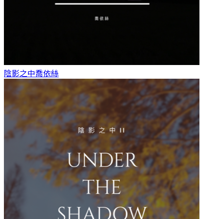
陰影之中
喬依絲