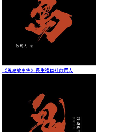
《鬼島故事集》長生禮儀社
飲馬人