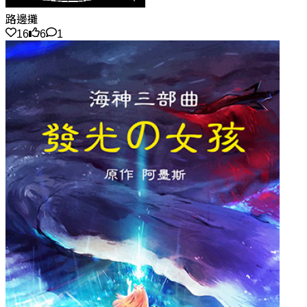
路邊攤
16
6
1