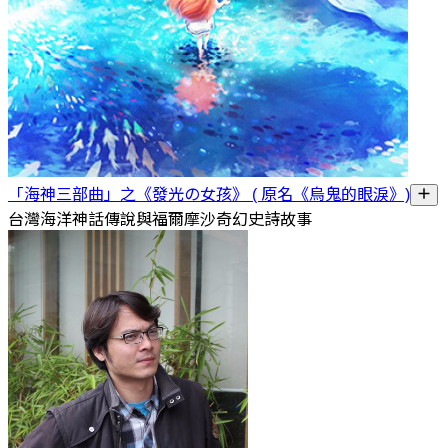
「海神三部曲」之《發光の女孩》 ( 原名《烏鬼的眼淚》)
台灣海洋神話傳說與福爾摩沙奇幻史詩故事