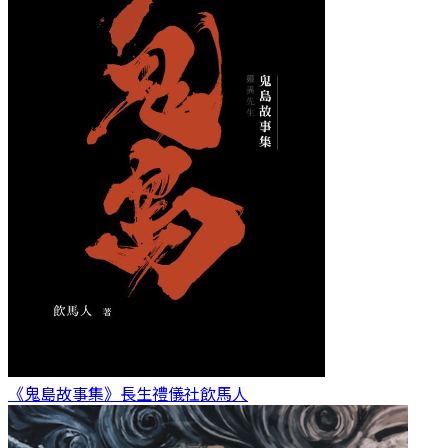
《鬼島故事集》長生禮儀社
飲馬人