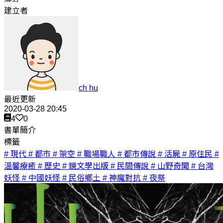
建立者
ch hu
最近更新
2020-03-28 20:45
4
0
書單簡介
標籤
# 現代
# 都市
# 架空
# 職場職人
# 都市傳說
# 活屍
# 原住民
#
溫馨療癒
# 歷史
# 鏡文學出版
# 民間傳說
# 山野奇聞
# 台灣
妖怪
# 中國妖怪
# 民俗鄉土
# 神魔對抗
# 夜祭