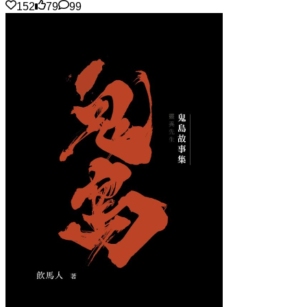
152
79
99