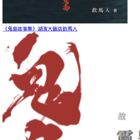
《鬼島故事集》湖濱大飯店
飲馬人