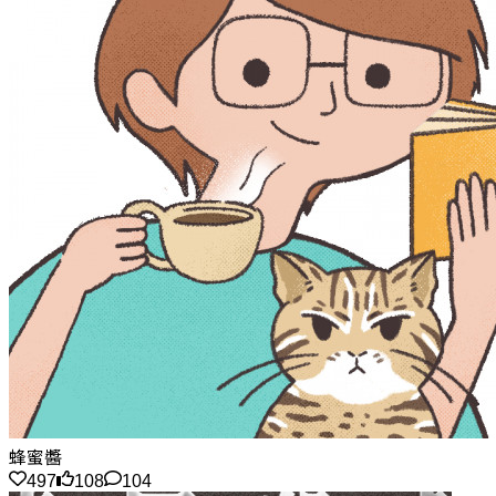
蜂蜜醬
497
108
104