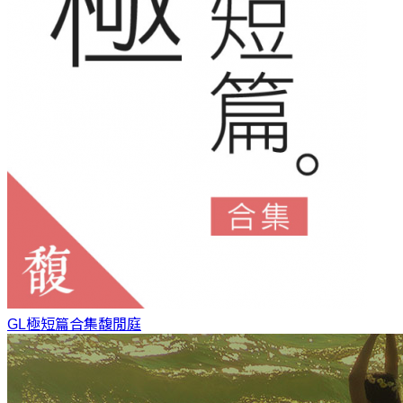
GL極短篇合集
馥閒庭