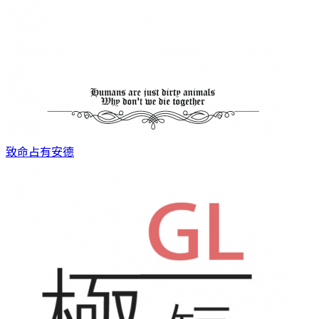
致命占有
安德