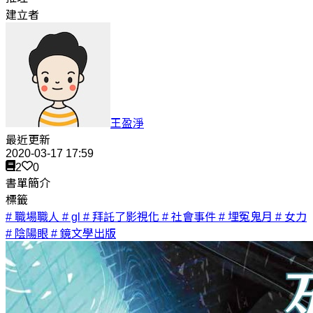
建立者
王盈淨
最近更新
2020-03-17 17:59
2
0
書單簡介
標籤
# 職場職人
# gl
# 拜託了影視化
# 社會事件
# 埋冤鬼月
# 女力
# 陰陽眼
# 鏡文學出版