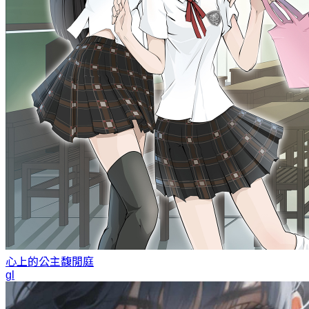
心上的公主
馥閒庭
gl