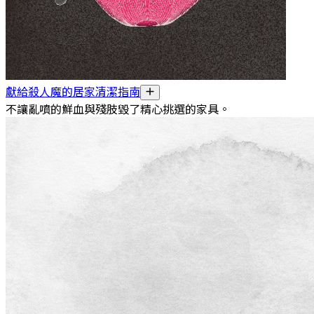
獻給殺人魔的居家清潔指南
不讓亂噴的鮮血與殘肢毀了精心挑選的家具。