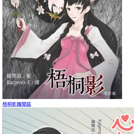
梧桐影
馥閒庭