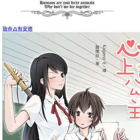
致命占有
安德