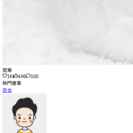
崑崙
1K
446
100
熱門書單
百合