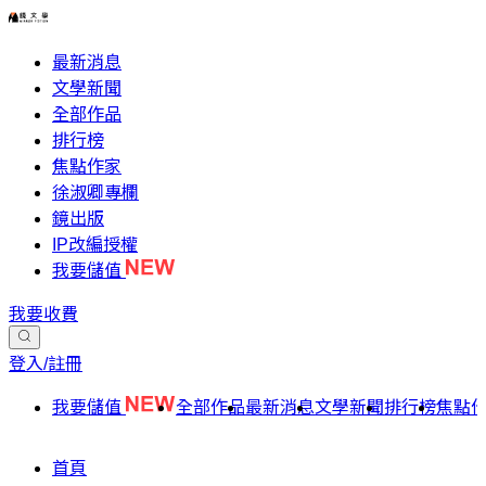
最新消息
文學新聞
全部作品
排行榜
焦點作家
徐淑卿專欄
鏡出版
IP改編授權
我要儲值
我要收費
登入/註冊
我要儲值
全部作品
最新消息
文學新聞
排行榜
焦點
首頁