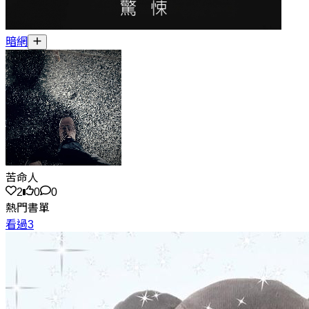
暗網
苦命人
2
0
0
熱門書單
看過3