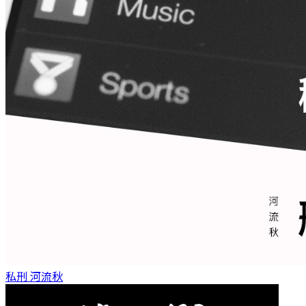
私刑
河流秋