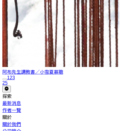
阿布先生調教書／小雪
夏慕聰
1
2
3
25
探索
最新消息
作者一覽
關於
關於我們