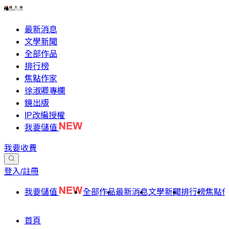
最新消息
文學新聞
全部作品
排行榜
焦點作家
徐淑卿專欄
鏡出版
IP改編授權
我要儲值
我要收費
登入/註冊
我要儲值
全部作品
最新消息
文學新聞
排行榜
焦點
首頁