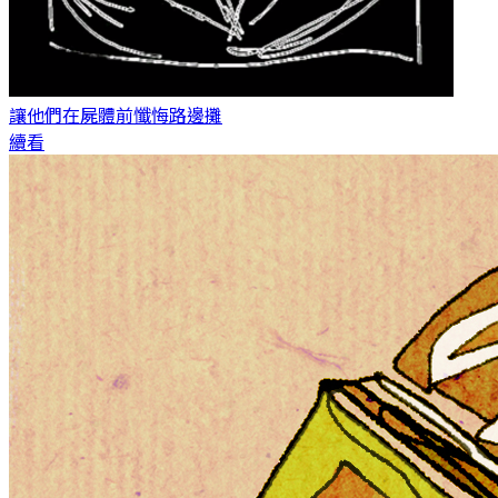
讓他們在屍體前懺悔
路邊攤
續看