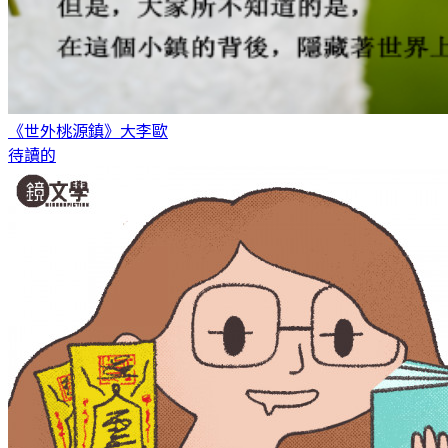
《世外桃源鎮》
大李歐
待讀的