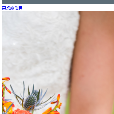
惡業
廖偉民