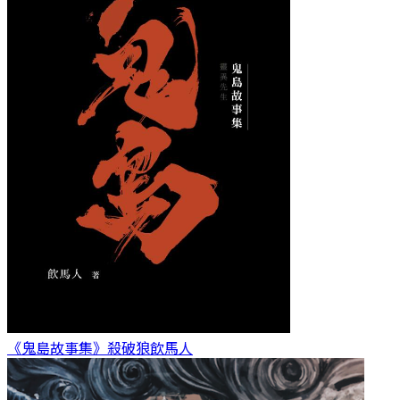
《鬼島故事集》殺破狼
飲馬人