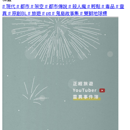
# 現代
# 都市
# 架空
# 都市傳說
# 殺人魔
# 輕鬆
# 毒品
# 靈
異
# 原創BL
# 旅遊
# ptt
# 鬼島故事集
# 雙獅地球標