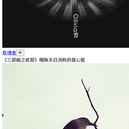
救魂者
《三部曲之貳部》暗無天日消耗的是心智