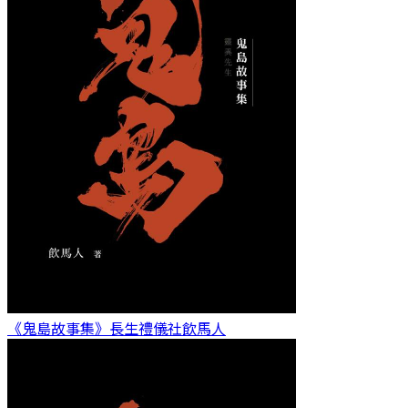
《鬼島故事集》長生禮儀社
飲馬人