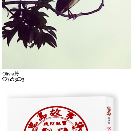
Olivia芳
7
3
3