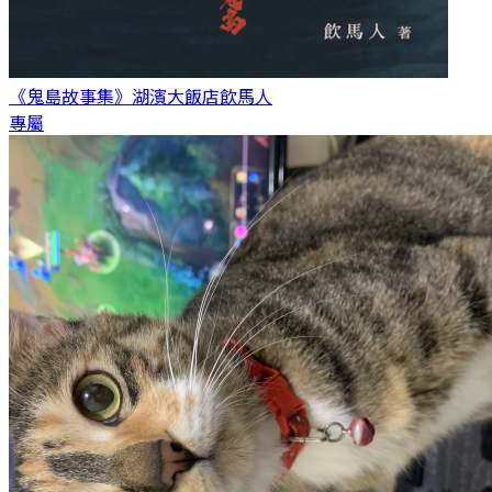
《鬼島故事集》湖濱大飯店
飲馬人
專屬