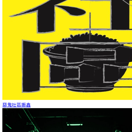
惡鬼社區
振鑫