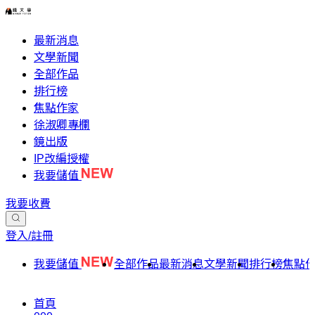
最新消息
文學新聞
全部作品
排行榜
焦點作家
徐淑卿專欄
鏡出版
IP改編授權
我要儲值
我要收費
登入/註冊
我要儲值
全部作品
最新消息
文學新聞
排行榜
焦點
首頁