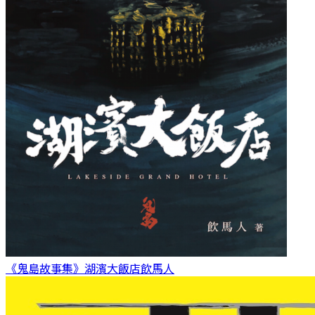
《鬼島故事集》湖濱大飯店
飲馬人