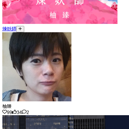
煉妖師
柚臻
99
34
2