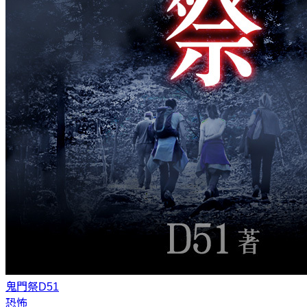
鬼門祭
D51
恐怖