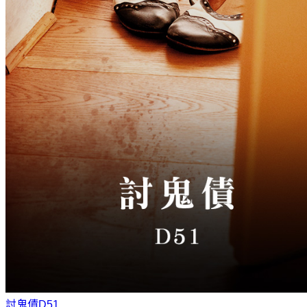
討鬼債
D51