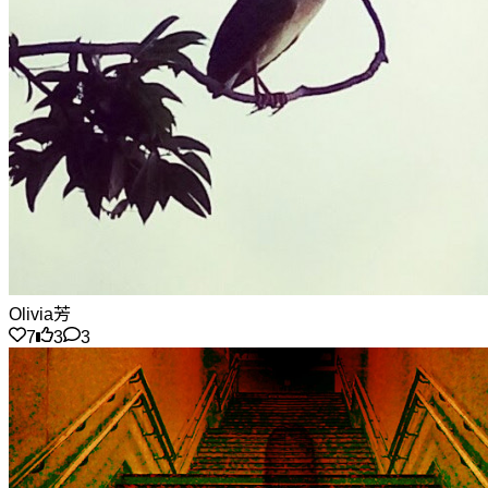
Olivia芳
7
3
3