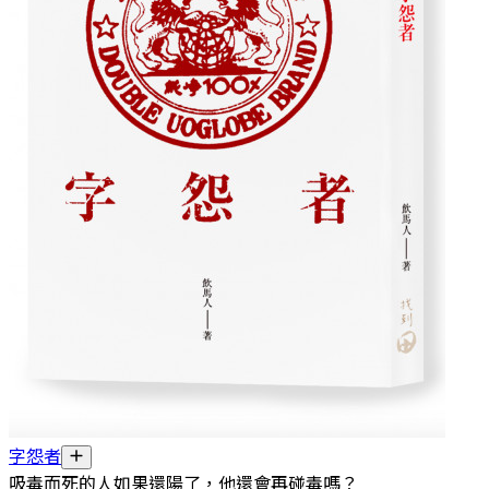
字怨者
吸毒而死的人如果還陽了，他還會再碰毒嗎？