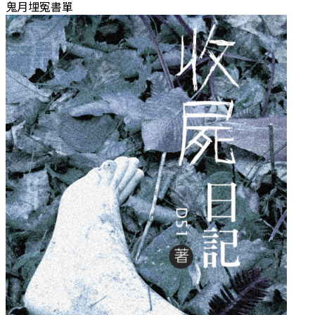
鬼月埋冤書單