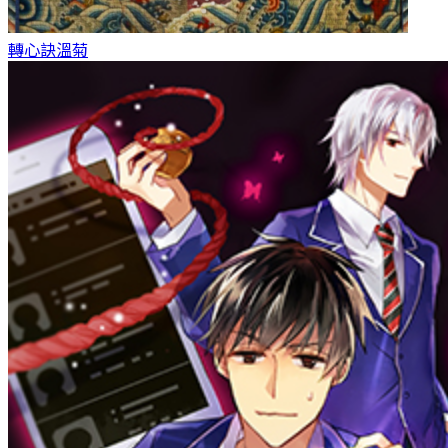
轉心訣
溫菊