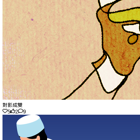
對影成雙
5
2
9