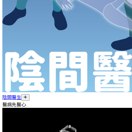
陰間醫生
醫病先醫心