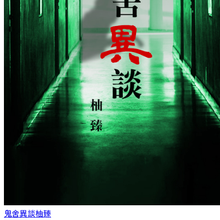
鬼舍異談
柚臻