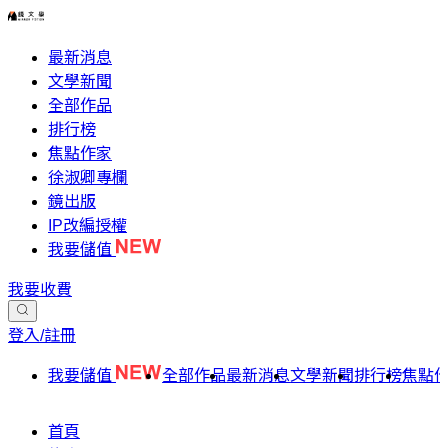
最新消息
文學新聞
全部作品
排行榜
焦點作家
徐淑卿專欄
鏡出版
IP改編授權
我要儲值
我要收費
登入/註冊
我要儲值
全部作品
最新消息
文學新聞
排行榜
焦點
首頁