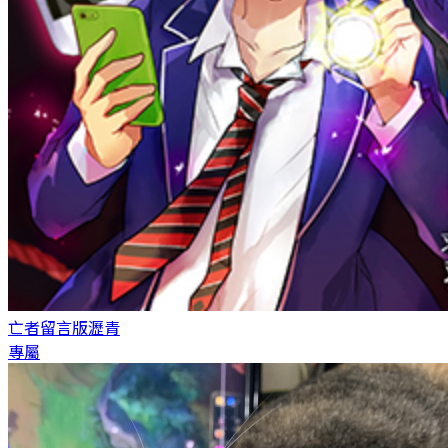
亡者留言版
瀝青
專屬