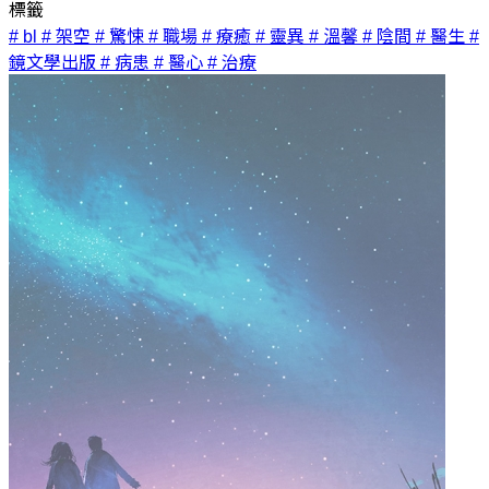
標籤
# bl
# 架空
# 驚悚
# 職場
# 療癒
# 靈異
# 溫馨
# 陰間
# 醫生
#
鏡文學出版
# 病患
# 醫心
# 治療