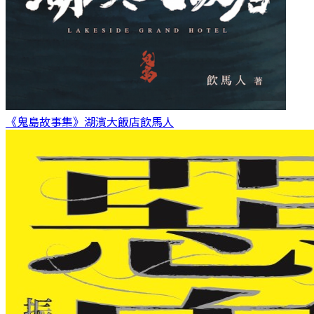
《鬼島故事集》湖濱大飯店
飲馬人