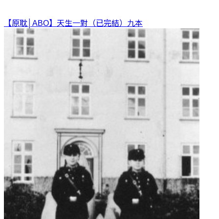
【原耽│ABO】天生一對（已完結）
九本