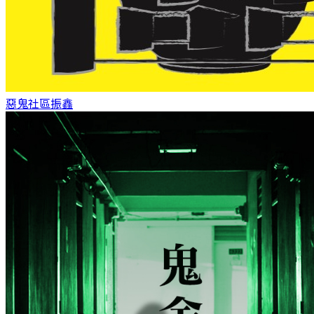
惡鬼社區
振鑫