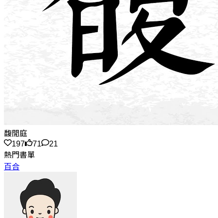
馥閒庭
197
71
21
熱門書單
百合