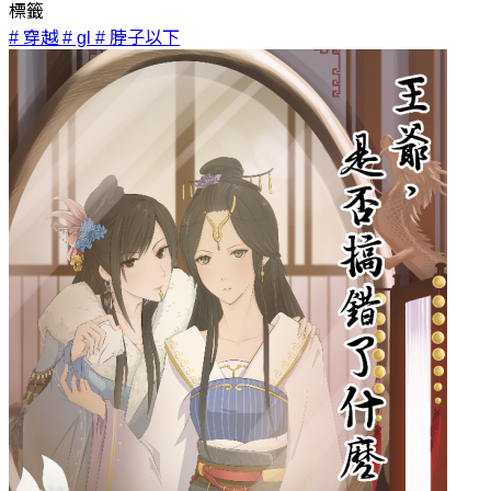
標籤
# 穿越
# gl
# 脖子以下