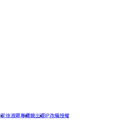
作家
徐淑卿專欄
鏡出版
IP改編授權