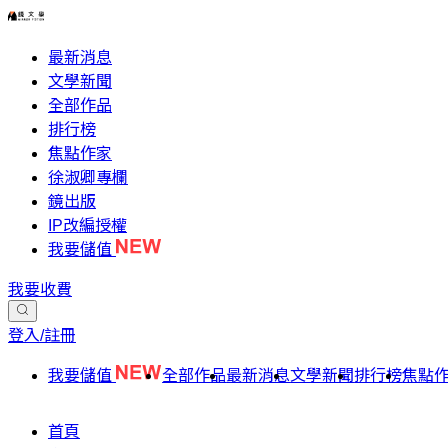
最新消息
文學新聞
全部作品
排行榜
焦點作家
徐淑卿專欄
鏡出版
IP改編授權
我要儲值
我要收費
登入/註冊
我要儲值
全部作品
最新消息
文學新聞
排行榜
焦點
首頁